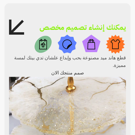
يمكنك إنشاء تصميم مخصص
قطع هاند ميد مصنوعة بحب وإبداع علشان تدي بيتك لمسة
مميزة.
صمم منتجك الان