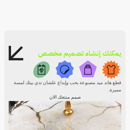
يمكنك إنشاء تصميم مخصص
قطع هاند ميد مصنوعة بحب وإبداع علشان تدي بيتك لمسة
مميزة.
صمم منتجك الان