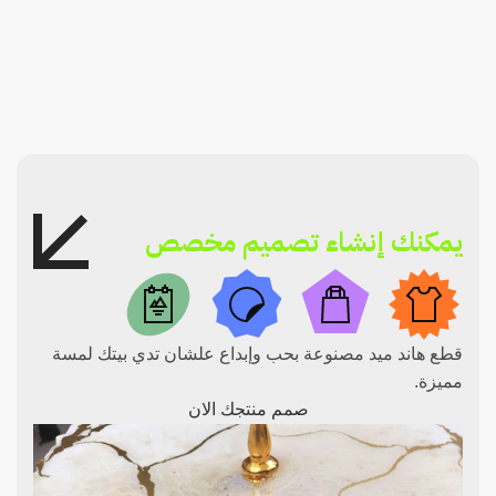
يمكنك إنشاء تصميم مخصص
قطع هاند ميد مصنوعة بحب وإبداع علشان تدي بيتك لمسة
مميزة.
صمم منتجك الان