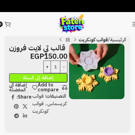
0
الرئيسية
قوالب كونكريت
قالب تي لايت فروزن
EGP
150.00
إضافة إلى السلة
Add to
إضافة الى
compare
المفضلة
التصنيفات:
قوالب
Share:
كريسماس
,
قوالب
كونكريت