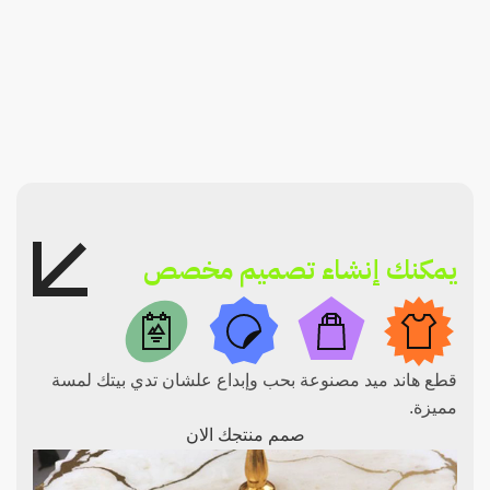
يمكنك إنشاء تصميم مخصص
قطع هاند ميد مصنوعة بحب وإبداع علشان تدي بيتك لمسة
مميزة.
صمم منتجك الان