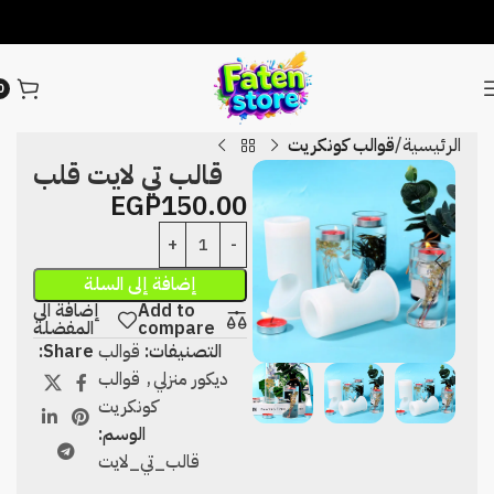
0
الرئيسية
قوالب كونكريت
قالب تي لايت قلب
EGP
150.00
إضافة إلى السلة
Add to
إضافة الى
compare
المفضلة
التصنيفات:
قوالب
Share:
ديكور منزلي
,
قوالب
كونكريت
الوسم:
قالب_تي_لايت