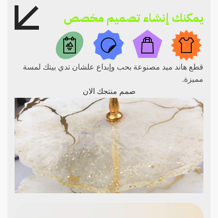
يمكنك إنشاء تصميم مخصص
قطع هاند ميد مصنوعة بحب وإبداع علشان تدي بيتك لمسة
مميزة.
صمم منتجك الان