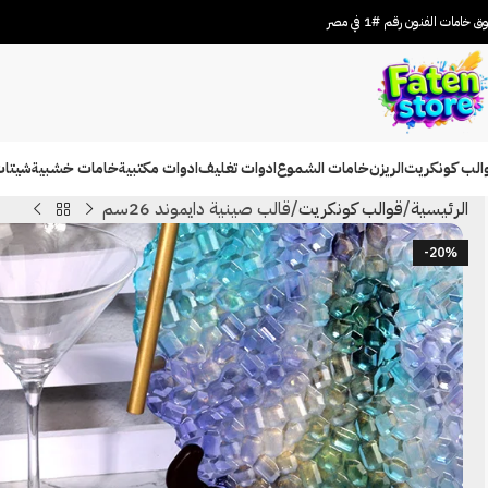
 خامات الفنون رقم #1 في مصر
الب كونكريت
الريزن
خامات الشموع
ادوات تغليف
ادوات مكتبية
خامات خشبية
شيتات
الرئيسية
قوالب كونكريت
قالب صينية دايموند 26سم
-20%