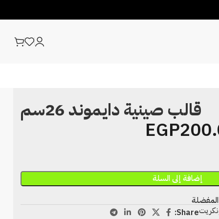
قالب صينية دايموند 26سم
EGP
200.
إضافة إلى السلة
المفضلة
نكريت
Share: