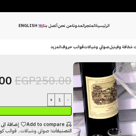
الرئيسية
المتجر
المدونة
من نحن
أتصل بنا
ENGLISH
 شفافة وفينيل
صواني وشيالات
قوالب حروف
المزيد
00
EGP
250.00
Add to compare
إضافة الى 
التصنيفات:
صواني وشيالات
,
قوالب كو