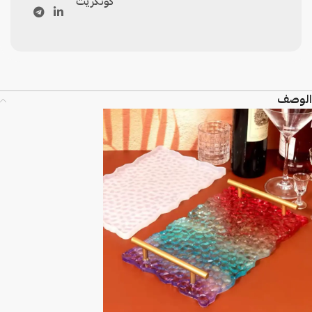
كونكريت
الوصف