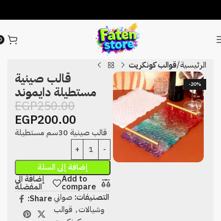
0
الرئيسية
قوالب كونكريت
قالب صينية
-20%
مستطيلة دايموند
EGP
250.00
EGP
200.00
قالب صينية 30سم مستطيلة
إضافة إلى السلة
Add to
إضافة الى
compare
المفضلة
التصنيفات:
صواني
Share:
وشيالات
,
قوالب