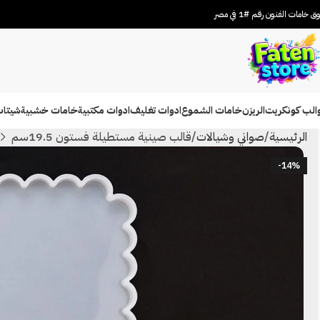
 خامات الفنون رقم #1 في مصر
الب كونكريت
الريزن
خامات الشموع
ادوات تغليف
ادوات مكتبية
خامات خشبية
شيتات
الرئيسية
صواني وشيالات
قالب صينية مستطيلة فستون 19.5سم
-14%