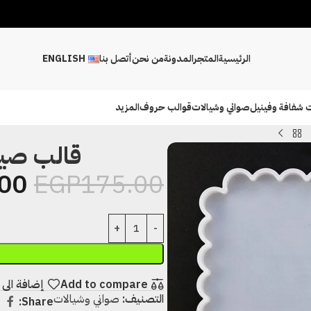
الرئيسية
المتجر
المدونة
من نحن
أتصل بنا
ENGLISH
 شفافة وفينيل
صواني وشيالات
قوالب حروف
المزيد
قالب صينية
00
EGP
175.00
Add to compare
إضافة الى 
التصنيف:
صواني وشيالات
Share: