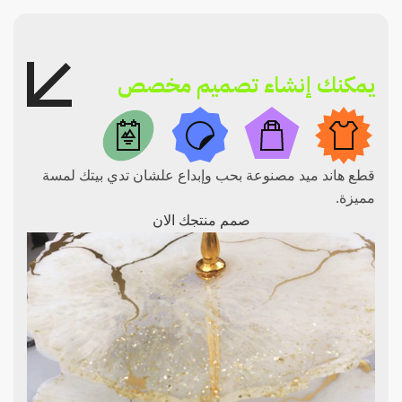
يمكنك إنشاء تصميم مخصص
قطع هاند ميد مصنوعة بحب وإبداع علشان تدي بيتك لمسة
مميزة.
صمم منتجك الان