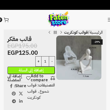
0
الرئيسية
قوالب كونكريت
قالب مفكر
-29%
EGP
175.00
EGP
125.00
إضافة إلى السلة
Add to
إضافة الى
compare
المفضلة
التصنيفات:
قوالب
Share:
شموع
,
قوالب
كونكريت