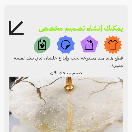
يمكنك إنشاء تصميم مخصص
قطع هاند ميد مصنوعة بحب وإبداع علشان تدي بيتك لمسة
مميزة.
صمم منتجك الان