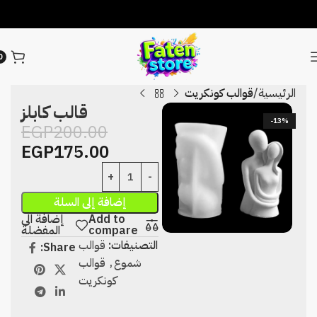
0
الرئيسية
قوالب كونكريت
قالب كابلز
-13%
EGP
200.00
EGP
175.00
إضافة إلى السلة
Add to
إضافة الى
compare
المفضلة
التصنيفات:
قوالب
Share:
شموع
,
قوالب
كونكريت