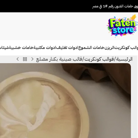
 خامات الفنون رقم #1 في مصر
الب كونكريت
الريزن
خامات الشموع
ادوات تغليف
ادوات مكتبية
خامات خشبية
شيتات
الرئيسية
قوالب كونكريت
قالب صينية بكنار مضلع