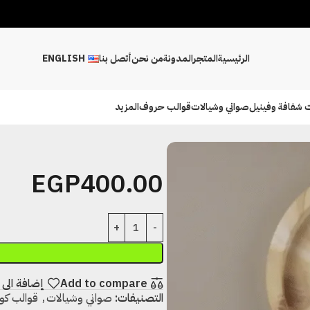
الرئيسية
المتجر
المدونة
من نحن
أتصل بنا
ENGLISH
 شفافة وفينيل
صواني وشيالات
قوالب حروف
المزيد
EGP
400.00
Add to compare
إضافة الى 
التصنيفات:
صواني وشيالات
,
قوالب كو