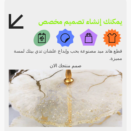
يمكنك إنشاء تصميم مخصص
قطع هاند ميد مصنوعة بحب وإبداع علشان تدي بيتك لمسة
مميزة.
صمم منتجك الان