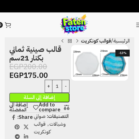
0
الرئيسية
قوالب كونكريت
قالب صينية ثماني
-13%
بكنار 21سم
EGP
200.00
EGP
175.00
إضافة إلى السلة
Add to
إضافة الى
compare
المفضلة
التصنيفات:
صواني
Share:
وشيالات
,
قوالب
كونكريت