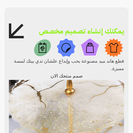
يمكنك إنشاء تصميم مخصص
قطع هاند ميد مصنوعة بحب وإبداع علشان تدي بيتك لمسة
مميزة.
صمم منتجك الان