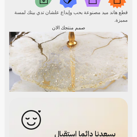
قطع هاند ميد مصنوعة بحب وإبداع علشان تدي بيتك لمسة
مميزة.
صمم منتجك الان
يسعدنا دائما استقبال