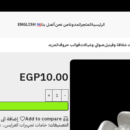
الرئيسية
المتجر
المدونة
من نحن
أتصل بنا
ENGLISH
 شفافة وفينيل
صواني وشيالات
قوالب حروف
المزيد
EGP
10.00
Add to compare
إضافة الى 
التصنيفات:
خامات تجهيزات العرايس
,
ع