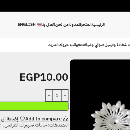
الرئيسية
المتجر
المدونة
من نحن
أتصل بنا
ENGLISH
 شفافة وفينيل
صواني وشيالات
قوالب حروف
المزيد
EGP
10.00
Add to compare
إضافة الى 
التصنيفات:
خامات تجهيزات العرايس
,
ع