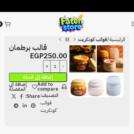
0
الرئيسية
قوالب كونكريت
قالب برطمان
EGP
250.00
إضافة إلى السلة
Add to
إضافة الى
compare
المفضلة
التصنيف:
Share:
قوالب
كونكريت