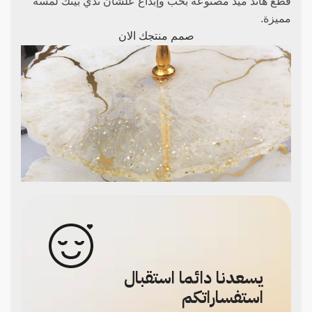
قطع هاند ميد مصنوعة بحب وإبداع علشان تدي بيتك لمسة
مميزة.
صمم منتجك الان
يسعدنا دائما استقبال
استفساراتكم